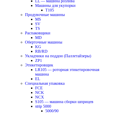
LL — машина розлива
Машины для укупорки
T105
Продувочные машины
MS
SV
TS
Распаковщики
MD
Оберточные машины
KG
RB/RD
Укладчики на поддон (Паллетайзеры)
ZP1
Этикетировщик
LR105 — роторная этикетировочная
машина
EL
Специальная упаковка
FCE
NCK
NCX
S105 — машина сборки шприцев
strip 5000
5000/90