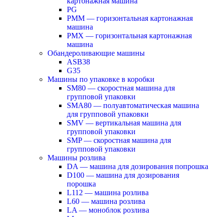
картонажная машина
PG
PMM — горизонтальная картонажная
машина
PMX — горизонтальная картонажная
машина
Обандероливающие машины
ASB38
G35
Машины по упаковке в коробки
SM80 — скоростная машина для
групповой упаковки
SMA80 — полуавтоматическая машина
для групповой упаковки
SMV — вертикальная машина для
групповой упаковки
SMP — скоростная машина для
групповой упаковки
Машины розлива
DA — машина для дозирования попрошка
D100 — машина для дозирования
порошка
L112 — машина розлива
L60 — машина розлива
LA — моноблок розлива