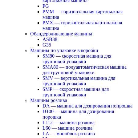
картонажная машина
PG
PMM — горизонтальная картонажная
машина
PMX — горизонтальная картонажная
машина
Обандероливающие машины
ASB38
G35
Машины по упаковке в коробки
SM80 — скоростная машина для
групповой упаковки
SMA80 — полуавтоматическая машина
для групповой упаковки
SMV — вертикальная машина для
групповой упаковки
SMP — скоростная машина для
групповой упаковки
Машины розлива
DA — машина для дозирования попрошка
D100 — машина для дозирования
порошка
L112 — машина розлива
L60 — машина розлива
LA — моноблок розлива