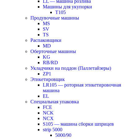
LL — машина розлива
Машины для укупорки
T105
Продувочные машины
MS
SV
TS
Распаковщики
MD
Оберточные машины
KG
RB/RD
Укладчики на поддон (Паллетайзеры)
ZP1
Этикетировщик
LR105 — роторная этикетировочная
машина
EL
Специальная упаковка
FCE
NCK
NCX
S105 — машина сборки шприцев
strip 5000
5000/90